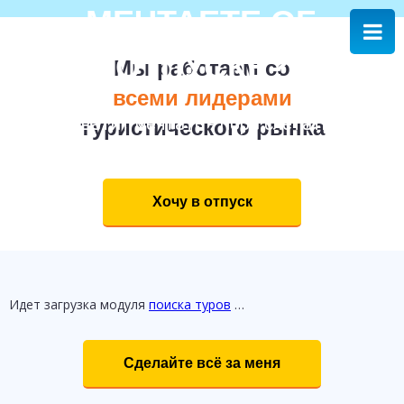
МЕЧТАЕТЕ ОБ
ОТПУСКЕ?
Мы работаем со
всеми лидерами
туристического рынка
Хватит мечтать - пора слетать!
Хочу в отпуск
Идет загрузка модуля
поиска туров
…
Сделайте всё за меня