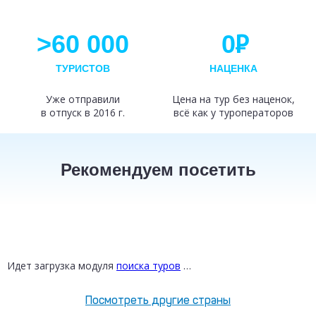
Р
>60 000
0
ТУРИСТОВ
НАЦЕНКА
Уже отправили
Цена на тур без наценок,
в отпуск в 2016 г.
всё как у туроператоров
Рекомендуем посетить
ТУРЦИЯ
ТАИЛАНД
РОССИЯ
от 22258 ₽
от 41510 ₽
от 36942 ₽
Идет загрузка модуля
поиска туров
…
Посмотреть другие страны